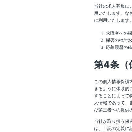
当社の求人募集に
用いたします。な
に利用いたします
求職者への
採否の検討
応募履歴の
第4条（
この個人情報保護
きるように体系的
することによって
人情報であって、
び第三者への提供
当社が取り扱う保
は、上記の定義に