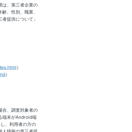
用は、第三者企業の
年齢、性別、職業、
三者提供について」
dex.html
）
2nd
）
場合、調査対象者の
がAndroid端
を取得し、利用者の方の
個人情報の第三者提