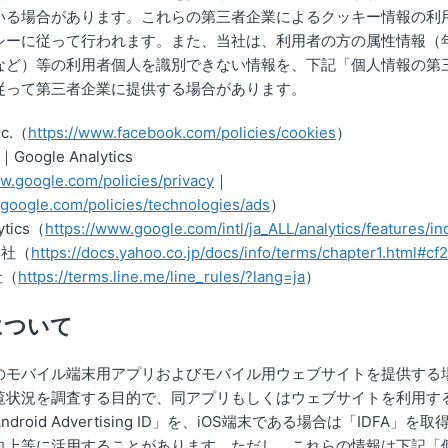
いる場合があります。これらの第三者企業によるクッキー情報の利
シーに従って行われます。また、当社は、利用者の方の属性情報（
Dなど）等の利用者個人を識別できない情報を、下記「個人情報の第
従って第三者企業に提供する場合があります。
nc.（
https://www.facebook.com/policies/cookies
）
 ｜Google Analytics
ww.google.com/policies/privacy
｜
.google.com/policies/technologies/ads
）
ytics（
https://www.google.com/intl/ja_ALL/analytics/features/in
会社（
https://docs.yahoo.co.jp/docs/info/terms/chapter1.html#cf
社（
https://terms.line.me/line_rules/?lang=ja
）
について
のモバイル端末用アプリおよびモバイル用ウェブサイトを提供する
状況を調査する目的で、同アプリもしくはウェブサイトを利用する端末
roid Advertising ID」を、iOS端末である場合は「IDFA」
向上等に活用することがあります。ただし、これらの情報は下記「