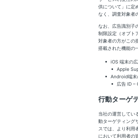
供について」に定
なく、調査対象者
なお、広告識別子
制限設定（オプト
対象者の方がこの
搭載された機能の
iOS 端末の
Apple Su
Android端末
広告 ID –
行動ターゲ
当社の運営してい
動ターゲティング
スでは、より利用
において利用者の