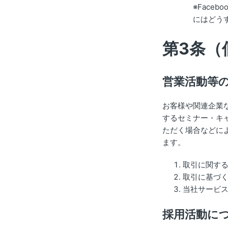
※Face
にはどう
第3条（
営業活動等
お客様や関連企業
するセミナー・キ
ただく場合などに
ます。
取引に関す
取引に基づ
当社サービ
採用活動に