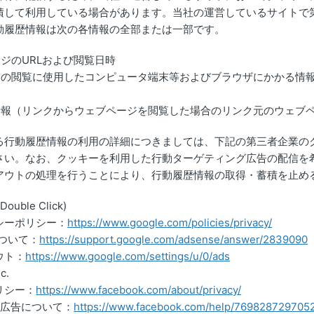
積して利用している場合があります。当社の運営しているサイトで
動履歴情報は次の各情報の全部または一部です。
ジのURLおよび閲覧日時
トの閲覧に使用したコンピュータ端末等およびブラウザにかかる情
情報（リンクからウェブページを閲覧した場合のリンク元のウェブ
る行動履歴情報の利用の詳細につきましては、下記の第三者企業の
さい。なお、クッキーを利用した行動ターゲティング広告の配信を
アウトの処理を行うことにより、行動履歴情報の取得・蓄積を止め
(Double Click)
シーポリシー：
https://www.google.com/policies/privacy/
について：
https://support.google.com/adsense/answer/2839090
ウト：
https://www.google.com/settings/u/0/ads
c.
リシー：
https://www.facebook.com/about/privacy/
ook広告について：
https://www.facebook.com/help/769828729705