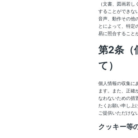
（文書、図画若し
することができな
音声、動作その他
とによって、特定
易に照合すること
第2条（
て）
個人情報の収集に
ます。また、正確
なわないための措
たくお願い申し上
ご提供いただけな
クッキー等