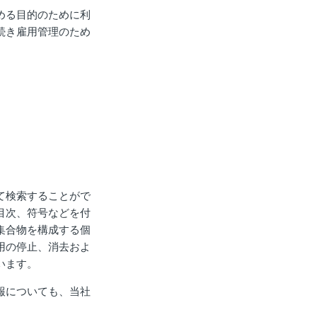
める目的のために利
続き雇用管理のため
て検索することがで
目次、符号などを付
集合物を構成する個
用の停止、消去およ
います。
報についても、当社