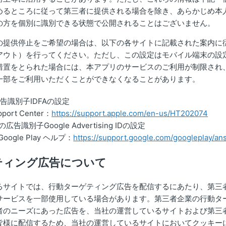
めるところに従って第三者に提供される場合を除き、あらかじめ本
の方を個別に識別できる状態で公開されることはございません。
の提供停止をご希望の場合は、以下の各サイトに記載された案内に
アウト）を行ってください。ただし、この設定はモバイル端末の設
措置をとられた場合には、本アプリのサービスのご利用が制限され
一部をご利用いただくことができなくなることがあります。
広告識別子IDFAの設定
pport Center：
https://support.apple.com/en-us/HT202074
の広告識別子Google Advertising IDの設定
 Google Play ヘルプ：
https://support.google.com/googleplay/a
ティング広告について
るサイトでは、行動ターゲティング広告を配信するにあたり、第三
サービスを一部使用している場合があります。第三者企業の行動タ
者のニーズにあった広告を、当社の運営しているサイトおよび第三
皆様に配信するため、当社の運営しているサイトにおいてクッキー