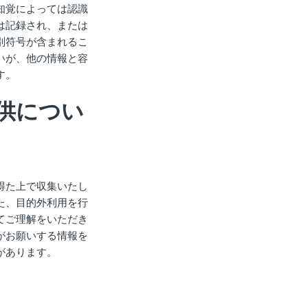
知覚によっては認識
は記録され、または
別符号が含まれるこ
いが、他の情報と容
す。
供につい
得た上で収集いたし
た、目的外利用を行
てご理解をいただき
がお願いする情報を
があります。