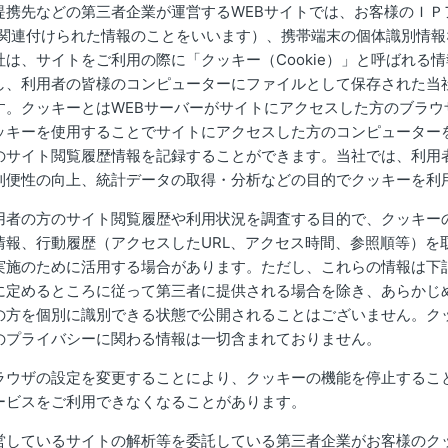
提携先などの第三者企業が運営するWEBサイトでは、お客様のＩＰ
eに関連付けられた情報のことをいいます）、携帯端末の個体識別情
は、サイトをご利用の際に「クッキー（Cookie）」と呼ばれる
し、利用者の皆様のコンピューターにファイルとして保存された当
す。クッキーとはWEBサーバーがサイトにアクセスした方のブラウ
ッキーを使用することでサイトにアクセスした方のコンピューター
のサイト閲覧履歴情報を記録することができます。当社では、利用
利便性の向上、統計データの取得・分析などの目的でクッキーを利
用者の方のサイト閲覧履歴や利用状況を調査する目的で、クッキー
情報、行動履歴（アクセスしたURL、アクセス時間、参照順等）を
実施のために活用する場合があります。ただし、これらの情報は下
に定めるところに従って第三者に提供される場合を除き、あらかじ
の方を個別に識別できる状態で公開されることはございません。ク
のプライバシーに関わる情報は一切含まれておりません。
ラウザの設定を変更することにより、クッキーの機能を停止するこ
ービスをご利用できなくなることがあります。
営しているサイトの解析等を委託している第三者企業がお客様のク