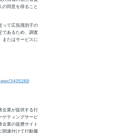
人の同意を得ること
従って広告識別子の
定であるため、調査
、またはサービスに
nswer/3405269
者企業が提供する行
ーゲティングサービ
者企業の提携サイト
に関連付けて行動履